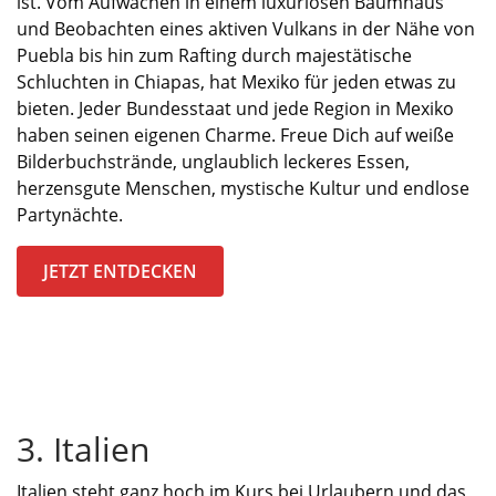
ist.
Vom Aufwachen in einem luxuriösen Baumhaus
und Beobachten eines aktiven Vulkans in der Nähe von
Puebla bis hin zum Rafting durch majestätische
Schluchten in Chiapas
,
hat Mexiko für jeden etwas zu
bieten. Jeder Bundesstaat und jede Region in Mexiko
haben
seinen eigenen Charme. Freue Dich auf weiße
Bilderbuchstrände, unglaublich leckeres
Essen,
herzensgute
Menschen, mystische
Kultur und endlose
Partynächte
.
JETZT ENTDECKEN
3. Italien
Italien steht ganz hoch im Kurs bei Urlaubern und
das